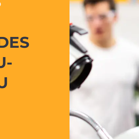
S
 DES
U-
U