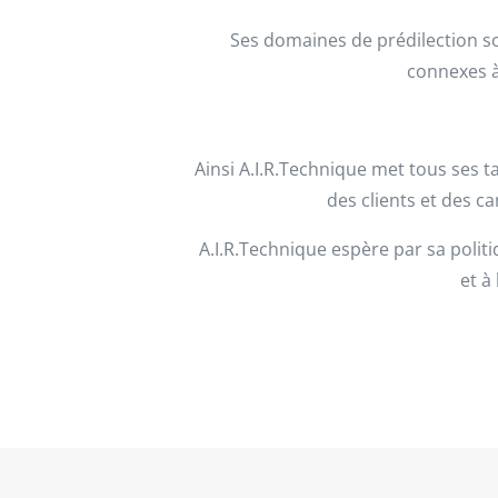
Ses domaines de prédilection son
connexes à 
Ainsi A.I.R.Technique met tous ses ta
des clients et des ca
A.I.R.Technique espère par sa polit
et à