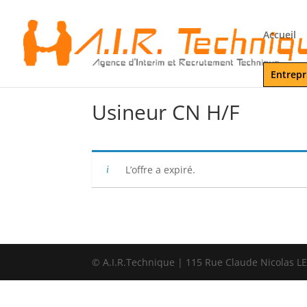
Accueil
Entrepr
Usineur CN H/F
L’offre a expiré.
© A.I.R.Technique | 115 Rue Claude Nicolas 