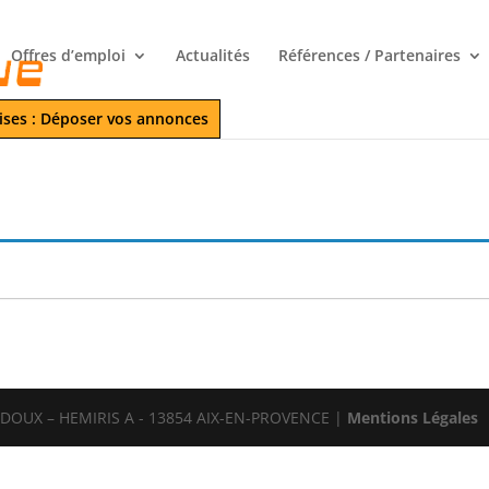
Offres d’emploi
Actualités
Références / Partenaires
ises : Déposer vos annonces
LEDOUX – HEMIRIS A - 13854 AIX-EN-PROVENCE |
Mentions Légales