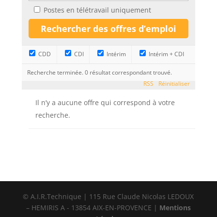
Postes en télétravail uniquement
CDD
CDI
Intérim
Intérim + CDI
Recherche terminée. 0 résultat correspondant trouvé.
RSS
Réinitialiser
Il n’y a aucune offre qui correspond à votre
recherche.
© A.I.R.Technique | 115 Rue Claude Nicolas LEDOUX
– HEMIRIS A - 13854 AIX-EN-PROVENCE |
Mentions