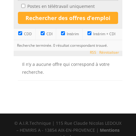
Postes en télétravail uniquement
CDD
CDI
Intérim
Intérim + CDI
Recherche terminée. 0 résultat correspondant trouvé.
RSS
Réinitialiser
Il n’y a aucune offre qui correspond à votre
recherche.
© A.I.R.Technique | 115 Rue Claude Nicolas LEDOUX
– HEMIRIS A - 13854 AIX-EN-PROVENCE |
Mentions